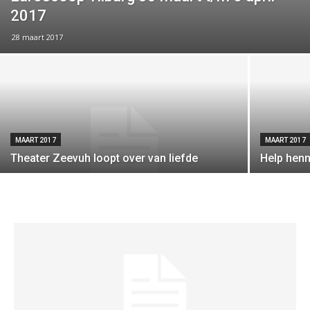
2017
28 maart 2017
MAART 2017
MAART 2017
Theater Zeevuh loopt over van liefde
Help henn