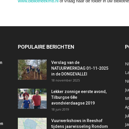
www.bibliotheekmb.nl
of vraag naar de folder in uw biblioth
POPULAIRE BERICHTEN
P
an
Verslag van de
N
NATUURWERKDAG 01-11-2025
L
in de DONGEVALLEI
18 november 2025
Ni
Ju
Lekker zonnige eerste avond,
Tilburgse 68e
M
avondvierdaagse 2019
Ap
18 juni 2019
Ju
Vuurwerkshows in Reeshof
en
Ja
tijdens jaarwisseling Rondom