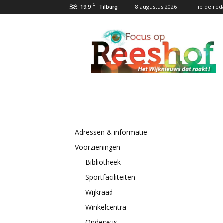
C
19.9
8 augustus 2026
Tip de red
Tilburg
Focus
op
Reeshof.nl
Adressen & informatie
Voorzieningen
Bibliotheek
Sportfaciliteiten
Wijkraad
Winkelcentra
Onderwijs