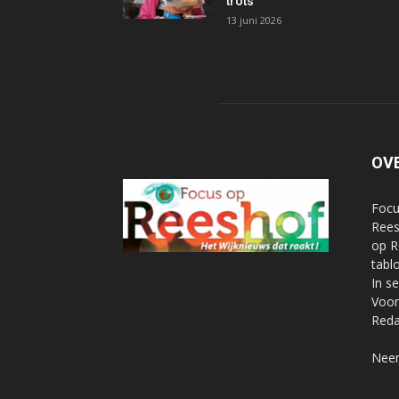
trots
13 juni 2026
OV
Focu
Rees
op R
tabl
In s
Voor
Reda
Neem