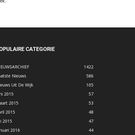
eek.
OPULAIRE CATEGORIE
IEUWSARCHIEF
1422
aatste Nieuws
586
euws Uit De Wijk
105
ni 2015
57
aart 2015
53
ril 2015
48
li 2015
47
nuari 2016
44