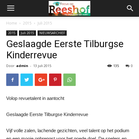
Home
2015
Juli 2015
2015
Juli 2015
NIEUWSARCHIEF
Geslaagde Eerste Tilburgse
Kinderrevue
Door
admin
-
13 juli 2015
135
0
Volop revuetalent in aantocht
Geslaagde Eerste Tilburgse Kinderrevue
Vijf volle zalen, lachende gezichten, veel talent op het podium
en een mooie opbrengst voor het goede doel. De spelers en