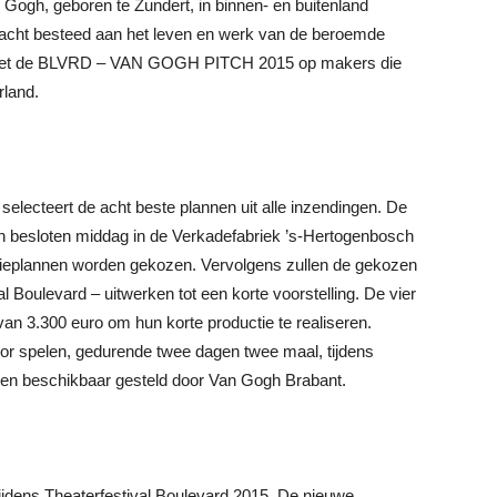
 Gogh, geboren te Zundert, in binnen- en buitenland
dacht besteed aan het leven en werk van de beroemde
ich met de BLVRD – VAN GOGH PITCH 2015 op makers die
rland.
electeert de acht beste plannen uit alle inzendingen. De
een besloten middag in de Verkadefabriek ’s-Hertogenbosch
uctieplannen worden gekozen. Vervolgens zullen de gekozen
 Boulevard – uitwerken tot een korte voorstelling. De vier
van 3.300 euro om hun korte productie te realiseren.
oor spelen, gedurende twee dagen twee maal, tijdens
den beschikbaar gesteld door Van Gogh Brabant.
ijdens Theaterfestival Boulevard 2015. De nieuwe