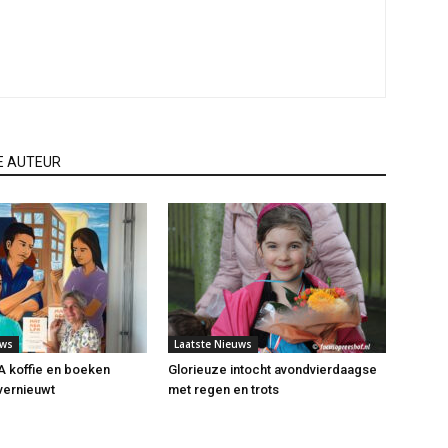
E AUTEUR
uws
Laatste Nieuws
koffie en boeken
Glorieuze intocht avondvierdaagse
 vernieuwt
met regen en trots