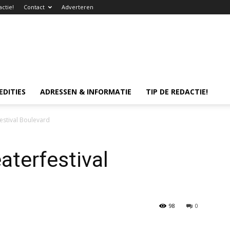
actie!
Contact
Adverteren
EDITIES
ADRESSEN & INFORMATIE
TIP DE REDACTIE!
estival Boulevard
terfestival
98
0