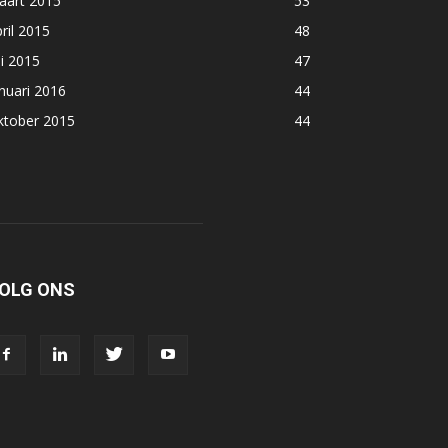
aart 2015
53
ril 2015
48
li 2015
47
nuari 2016
44
ktober 2015
44
OLG ONS