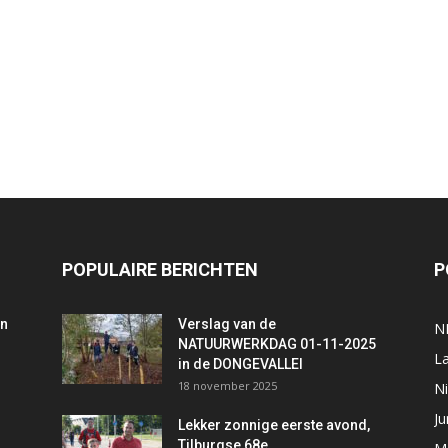
POPULAIRE BERICHTEN
P
an
Verslag van de
N
NATUURWERKDAG 01-11-2025
L
in de DONGEVALLEI
18 november 2025
Ni
Ju
Lekker zonnige eerste avond,
Tilburgse 68e