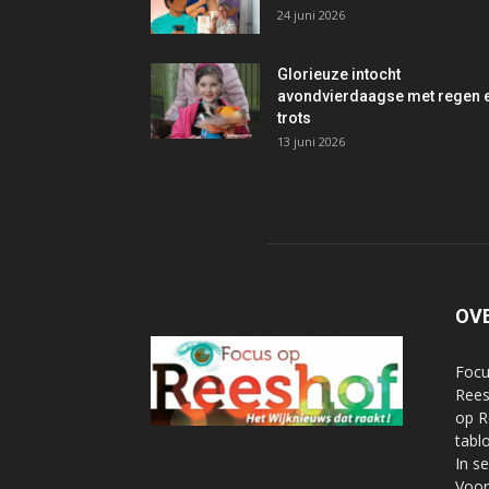
24 juni 2026
Glorieuze intocht
avondvierdaagse met regen 
trots
13 juni 2026
OV
Focu
Rees
op R
tabl
In s
Voor