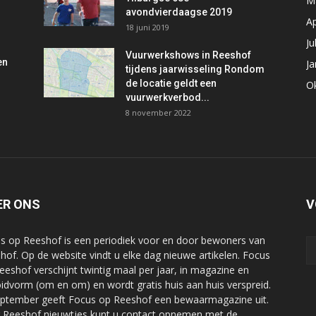
M
avondvierdaagse 2019
Ap
18 juni 2019
Ju
Vuurwerkshows in Reeshof
en
Ja
tijdens jaarwisseling Rondom
de locatie geldt een
O
vuurwerkverbod...
8 november 2022
ER ONS
V
s op Reeshof is een periodiek voor en door bewoners van
hof. Op de website vindt u elke dag nieuwe artikelen. Focus
eeshof verschijnt twintig maal per jaar, in magazine en
oidvorm (om en om) en wordt gratis huis aan huis verspreid.
eptember geeft Focus op Reeshof een bewaarmagazine uit.
 Reeshof nieuwtjes kunt u contact opnemen met de