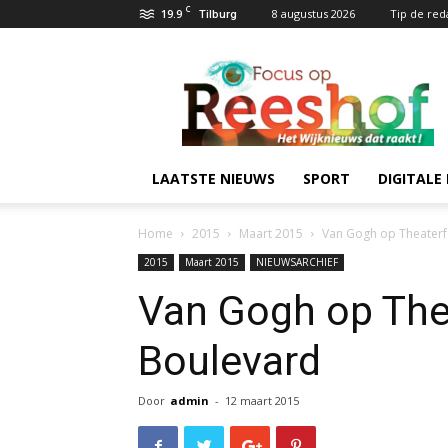
C
19.9
8 augustus 2026
Tip de red
Tilburg
Focus
op
Reeshof.nl
LAATSTE NIEUWS
SPORT
DIGITALE 
Home
2015
Maart 2015
Van Gogh op Theaterf
2015
Maart 2015
NIEUWSARCHIEF
Van Gogh op Thea
Boulevard
Door
admin
-
12 maart 2015