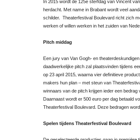
In 2015 wordt de 125e sterfdag van Vincent van
herdacht. Met name in Brabant wordt veel aan
schilder. Theaterfestival Boulevard richt z
werken of willen werken in het zuiden van Nede
Pitch middag
Een jury van Van Gogh- en theaterdeskundigen s
daadwerkelijke pitch zal plaatsvinden tijdens 
op 23 april 2015, waarna vier definitieve prod
makers hun plan – met steun van Theaterfestival
winnaars van de pitch krijgen ieder een bedrag 
Daarnaast wordt er 500 euro per dag betaald v
Theaterfestival Boulevard. Deze bedragen wor
Spelen tijdens Theaterfestival Boulevard
De geselecteerde producties gaan in première t