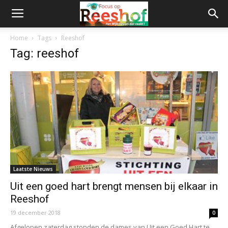
Home
Tags
Reeshof
Tag: reeshof
Laatste Nieuws
Uit een goed hart brengt mensen bij elkaar in
Reeshof
19 december 2018
0
Afgelopen zaterdag stonden de dames van Uit een Goed Hart te