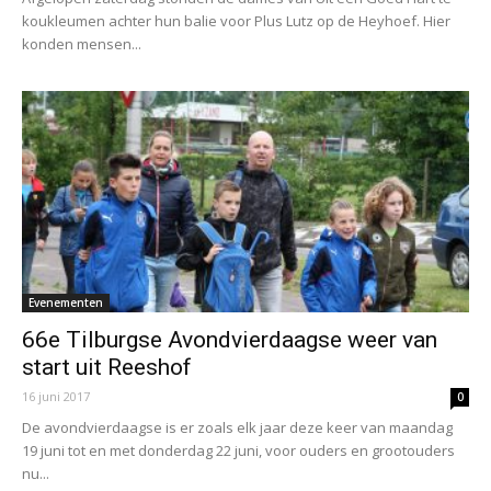
koukleumen achter hun balie voor Plus Lutz op de Heyhoef. Hier
konden mensen...
Evenementen
66e Tilburgse Avondvierdaagse weer van
start uit Reeshof
16 juni 2017
0
De avondvierdaagse is er zoals elk jaar deze keer van maandag
19 juni tot en met donderdag 22 juni, voor ouders en grootouders
nu...