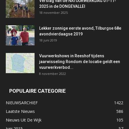
Verslag van de NATUURWERKDAG 01-11-
2025 in de DONGEVALLEI
18 november 2025
Lekker zonnige eerste avond, Tilburgse 68e
avondvierdaagse 2019
18 juni 2019
Vuurwerkshows in Reeshof tijdens
jaarwisseling Rondom de locatie geldt een
vuurwerkverbod...
8 november 2022
POPULAIRE CATEGORIE
NIEUWSARCHIEF
1422
Laatste Nieuws
586
Nieuws Uit De Wijk
105
Juni 2015
57