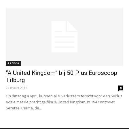
Agenda
“A United Kingdom” bij 50 Plus Euroscoop
Tilburg
27 maart 2017
0
Op dinsdag 4 April, kunnen alle 50Plussers terecht voor een 50Plus
editie met de prachtige film ‘A United Kingdom. In 1947 ontmoet
Seretse Khama, de...