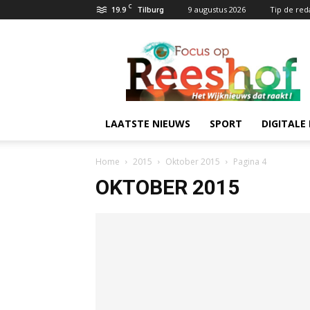
C
19.9
9 augustus 2026
Tip de red
Tilburg
Focus
op
Reeshof.nl
LAATSTE NIEUWS
SPORT
DIGITALE 
Home
2015
Oktober 2015
Pagina 4
OKTOBER 2015