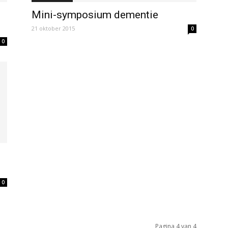
Mini-symposium dementie
21 oktober 2015
0
0
0
Pagina 4 van 4