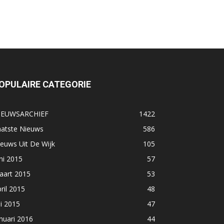
OPULAIRE CATEGORIE
IEUWSARCHIEF
1422
aatste Nieuws
586
euws Uit De Wijk
105
ni 2015
57
aart 2015
53
ril 2015
48
li 2015
47
nuari 2016
44