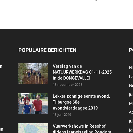
POPULAIRE BERICHTEN
P
an
Verslag van de
N
NATUURWERKDAG 01-11-2025
L
in de DONGEVALLEI
18 november 2025
Ni
Ju
Lekker zonnige eerste avond,
Tilburgse 68e
M
avondvierdaagse 2019
Ap
18 juni 2019
Ju
Vuurwerkshows in Reeshof
en
Ja
tijdens jaarwisseling Rondom