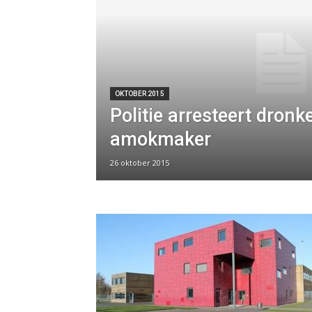
OKTOBER 2015
Politie arresteert dronk
amokmaker
26 oktober 2015