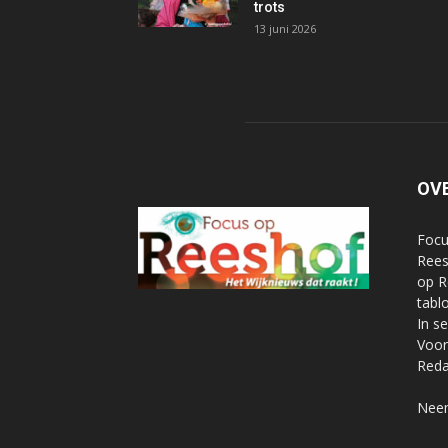
trots
13 juni 2026
OV
Focu
Rees
op R
tabl
In s
Voor
Reda
Neem